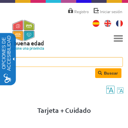
Pasar
Menú
de
al
Registro
Iniciar sesión
cuenta
contenido
de
principal
usuario
Nav
ACCESIBILIDAD
OPCIONES DE
togg
en buena edad
Seleccione una provincia
Buscar
Tarjeta + Cuidado