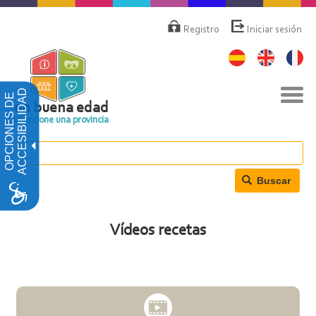
Pasar
Menú
de
al
Registro
Iniciar sesión
cuenta
contenido
de
principal
usuario
Nav
ACCESIBILIDAD
OPCIONES DE
togg
en buena edad
Seleccione una provincia
Buscar
Vídeos recetas