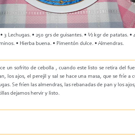
• 3 Lechugas. • 250 grs de guisantes. • ½ kgr de patatas. • 4
 Cominos. • Hierba buena. • Pimentón dulce. • Almendras.
e un sofrito de cebolla , cuando este listo se retira del fu
 los ajos, el perejil y sal se hace una masa, que se fríe a cu
ugas. Se fríen las almendras, las rebanadas de pan y los ajos
illas dejamos hervir y listo.