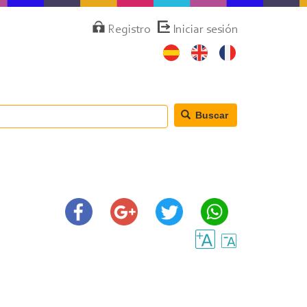
Menú
Registro
Iniciar sesión
de
cuenta
de
usuario
Buscar