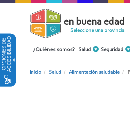
Pasar
al
en buena edad
contenido
principal
Seleccione una provincia
ACCESIBILIDAD
OPCIONES DE
Menu
¿Quiénes somos?
Salud
Seguridad
Contenidos
Inicio
Salud
Alimentación saludable
P