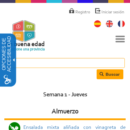
Pasar
Menú
de
al
Registro
Iniciar sesión
cuenta
contenido
de
principal
usuario
Nav
ACCESIBILIDAD
OPCIONES DE
togg
en buena edad
Seleccione una provincia
Buscar
Semana 1 - Jueves
Almuerzo
Ensalada mixta aliñada con vinagreta de