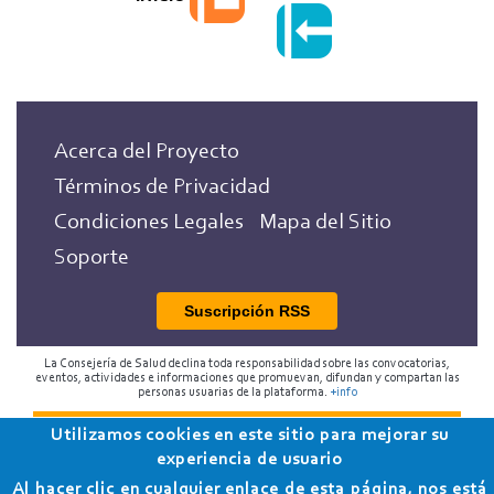
Acerca del Proyecto
Términos de Privacidad
Condiciones Legales
Mapa del Sitio
Soporte
Suscripción RSS
La Consejería de Salud declina toda responsabilidad sobre las convocatorias,
eventos, actividades e informaciones que promuevan, difundan y compartan las
personas usuarias de la plataforma.
+info
Utilizamos cookies en este sitio para mejorar su
2018 Programa de Envejecimiento Saludable de la
experiencia de usuario
Consejería de Salud
Al hacer clic en cualquier enlace de esta página, nos está