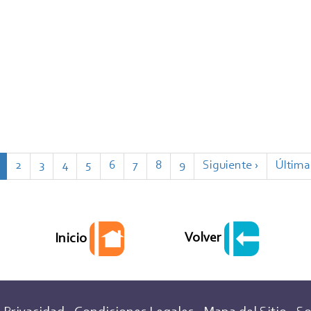
ágina
Page
2
Page
3
Page
4
Page
5
Page
6
Page
7
Page
8
Page
9
Siguiente
Siguiente ›
Última
Última
ctual
página
págin
Volver
Inicio