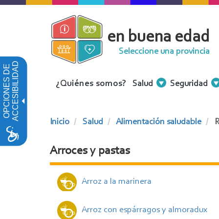
Pasar
al
en buena edad
contenido
principal
Seleccione una provincia
ACCESIBILIDAD
OPCIONES DE
Menu
¿Quiénes somos?
Salud
Seguridad
Contenidos
Inicio
Salud
Alimentación saludable
R
Arroces y pastas
Arroz a la marinera
Arroz con espárragos y almoradux