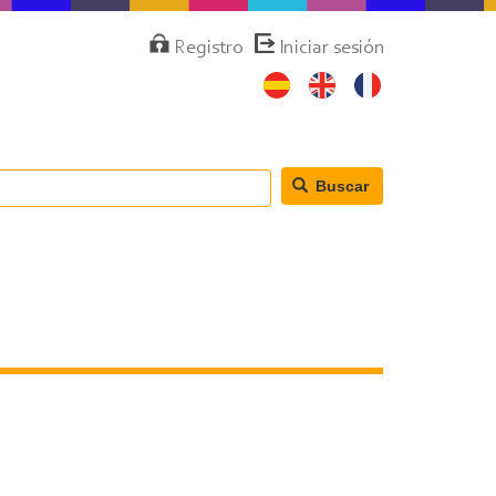
Menú
Registro
Iniciar sesión
de
cuenta
de
usuario
Buscar