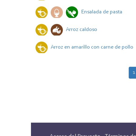
Ensalada de pasta
Arroz caldoso
Arroz en amarillo con carne de pollo
Paginación
P
1
a