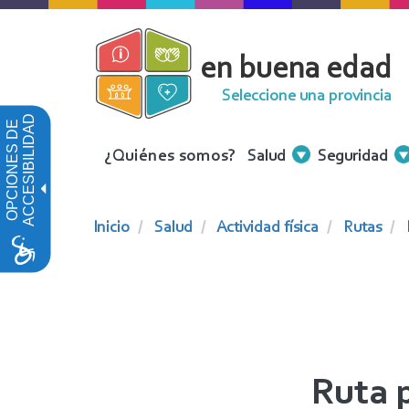
Pasar
al
en buena edad
contenido
principal
Seleccione una provincia
ACCESIBILIDAD
OPCIONES DE
Menu
¿Quiénes somos?
Salud
Seguridad
Contenidos
Inicio
Salud
Actividad física
Rutas
Ruta p