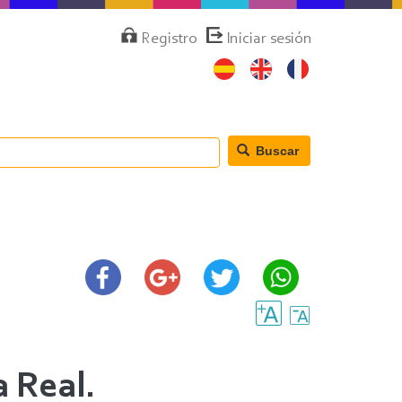
Menú
Registro
Iniciar sesión
de
cuenta
de
usuario
Buscar
a Real.