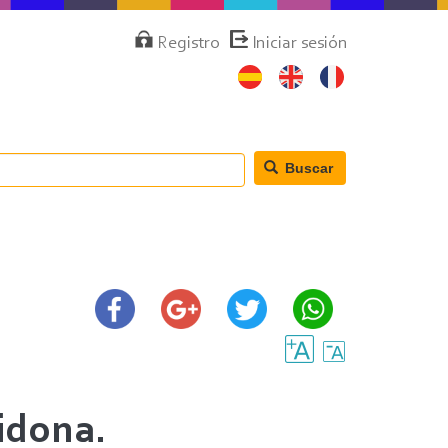
Menú
Registro
Iniciar sesión
de
cuenta
de
usuario
Buscar
idona.