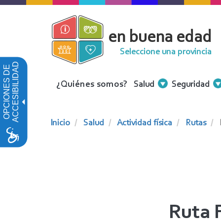
Pasar
al
en buena edad
contenido
principal
Seleccione una provincia
ACCESIBILIDAD
OPCIONES DE
Menu
¿Quiénes somos?
Salud
Seguridad
Contenidos
Inicio
Salud
Actividad física
Rutas
Ruta 