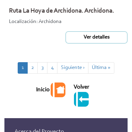
Ruta La Hoya de Archidona. Archidona.
Localización: Archidona
Ver detalles
Paginación
Página
1
Page
2
Page
3
Page
4
Siguiente
Siguiente ›
Última
Última »
actual
página
página
Volver
Inicio
Acerca del Proyecto