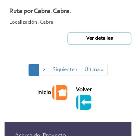
Ruta por Cabra. Cabra.
Localización: Cabra
Ver detalles
Paginación
Página
1
Page
2
Siguiente
Siguiente ›
Última
Última »
actual
página
página
Volver
Inicio
Acerca del Proyecto