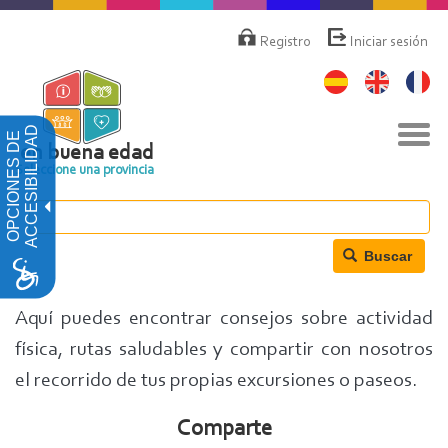
Pasar
Menú
de
al
Registro
Iniciar sesión
cuenta
contenido
de
principal
usuario
Nav
ACCESIBILIDAD
OPCIONES DE
togg
en buena edad
Seleccione una provincia
Buscar
Aquí puedes encontrar consejos sobre actividad
física, rutas saludables y compartir con nosotros
el recorrido de tus propias excursiones o paseos.
Comparte