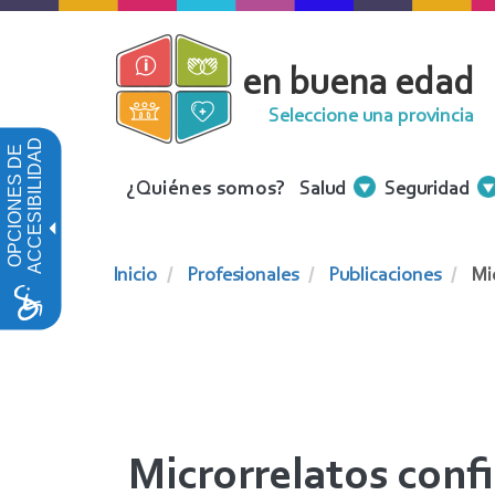
Pasar
al
en buena edad
contenido
principal
Seleccione una provincia
ACCESIBILIDAD
OPCIONES DE
Menu
¿Quiénes somos?
Salud
Seguridad
Contenidos
Inicio
Profesionales
Publicaciones
Mic
Microrrelatos conf