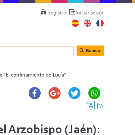
Menú
Registro
Iniciar sesión
de
cuenta
de
usuario
Buscar
: "El confinamiento de Lucía"
l Arzobispo (Jaén):