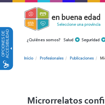
Pasar
al
en buena edad
contenido
principal
Seleccione una provincia
ACCESIBILIDAD
OPCIONES DE
Menu
¿Quiénes somos?
Salud
Seguridad
Contenidos
Inicio
Profesionales
Publicaciones
Mic
Microrrelatos conf