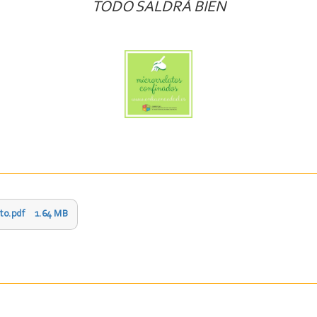
TODO SALDRÁ BIEN
to.pdf
1.64 MB