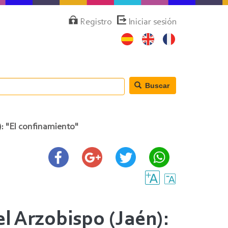
Menú
Registro
Iniciar sesión
de
cuenta
de
usuario
Buscar
): "El confinamiento"
l Arzobispo (Jaén):