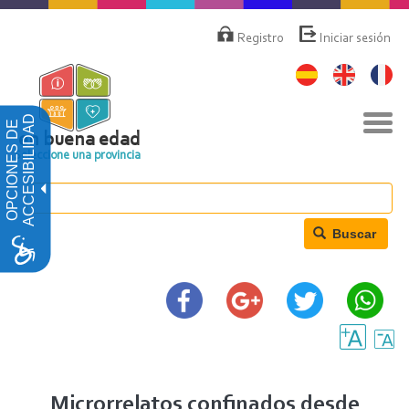
Pasar
Menú
de
al
Registro
Iniciar sesión
cuenta
contenido
de
principal
usuario
Nav
ACCESIBILIDAD
OPCIONES DE
togg
en buena edad
Seleccione una provincia
Buscar
Microrrelatos confinados desde