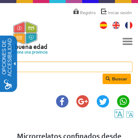
Pasar
Menú
de
al
Registro
Iniciar sesión
cuenta
contenido
de
principal
usuario
Nav
ACCESIBILIDAD
OPCIONES DE
togg
en buena edad
Seleccione una provincia
Buscar
Microrrelatos confinados desde