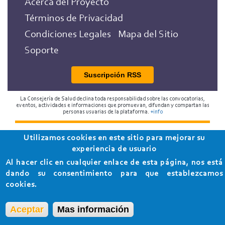
Acerca del Proyecto
Términos de Privacidad
Condiciones Legales
Mapa del Sitio
Soporte
Suscripción RSS
La Consejería de Salud declina toda responsabilidad sobre las convocatorias,
eventos, actividades e informaciones que promuevan, difundan y compartan las
personas usuarias de la plataforma.
+info
2018 Programa de Envejecimiento Saludable de la
Utilizamos cookies en este sitio para mejorar su
Consejería de Salud
experiencia de usuario
Al hacer clic en cualquier enlace de esta página, nos está
dando su consentimiento para que establezcamos
cookies.
Aceptar
Mas información