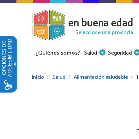
Pasar
al
en buena edad
contenido
principal
Seleccione una provincia
ACCESIBILIDAD
OPCIONES DE
Menu
¿Quiénes somos?
Salud
Seguridad
Contenidos
Inicio
Salud
Alimentación saludable
T