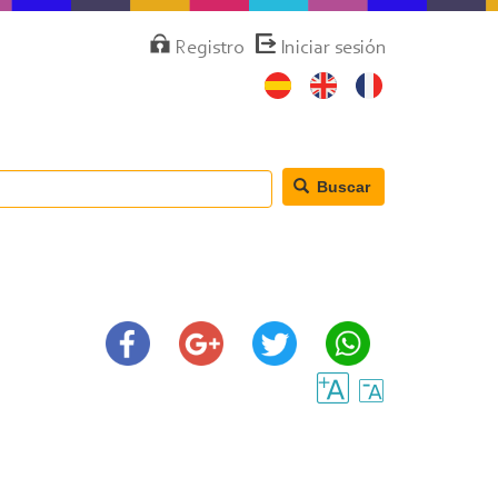
Menú
Registro
Iniciar sesión
de
cuenta
de
usuario
Buscar