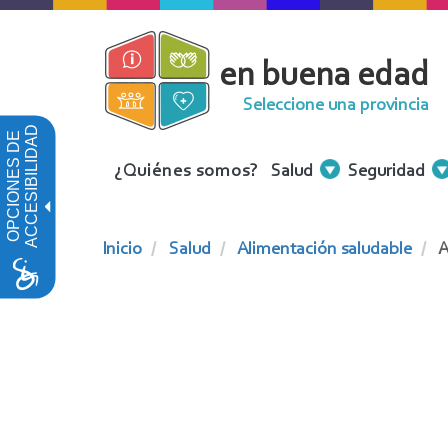
Pasar
al
en buena edad
contenido
principal
Seleccione una provincia
ACCESIBILIDAD
OPCIONES DE
Menu
¿Quiénes somos?
Salud
Seguridad
Contenidos
Inicio
Salud
Alimentación saludable
A