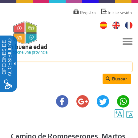
Pasar
Menú
de
al
Registro
Iniciar sesión
cuenta
contenido
de
principal
usuario
Nav
ACCESIBILIDAD
OPCIONES DE
togg
en buena edad
Seleccione una provincia
Buscar
Camino de Rompeserones. Martos.