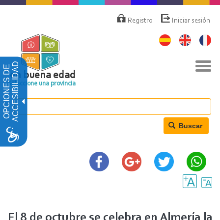
Pasar
Menú
de
al
Registro
Iniciar sesión
cuenta
contenido
de
principal
usuario
Nav
ACCESIBILIDAD
OPCIONES DE
togg
en buena edad
Seleccione una provincia
Buscar
El 8 de octubre se celebra en Almería la