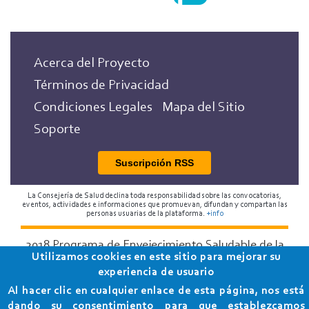
Acerca del Proyecto
Términos de Privacidad
Condiciones Legales
Mapa del Sitio
Soporte
Suscripción RSS
La Consejería de Salud declina toda responsabilidad sobre las convocatorias,
eventos, actividades e informaciones que promuevan, difundan y compartan las
personas usuarias de la plataforma.
+info
2018 Programa de Envejecimiento Saludable de la
Utilizamos cookies en este sitio para mejorar su
Consejería de Salud
experiencia de usuario
Al hacer clic en cualquier enlace de esta página, nos está
dando su consentimiento para que establezcamos