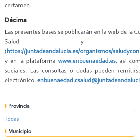
certamen.
Décima
Las presentes bases se publicarán en la web de la C
Salud y Cons
(
https://juntadeandalucia.es/organismos/saludyco
y en la plataforma
www.enbuenaedad.es
, así co
sociales. Las consultas o dudas pueden remitirs
electrónico:
enbuenaedad.csalud@juntadeandaluci
Provincia
Todas
Municipio