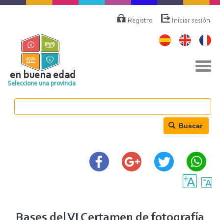
Pasar
Menú
de
al
Registro
Iniciar sesión
cuenta
contenido
de
principal
usuario
Nav
togg
en buena edad
Seleccione una provincia
Buscar
Bases del VI Certamen de fotografía