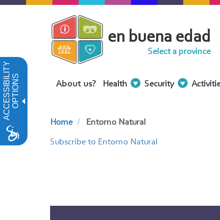
Skip
to
en buena edad
main
content
Select a province
ACCESSIBILITY
OPTIONS
Menu
About us?
Health
Security
Activiti
Contenidos
Home
Entorno Natural
Subscribe to Entorno Natural