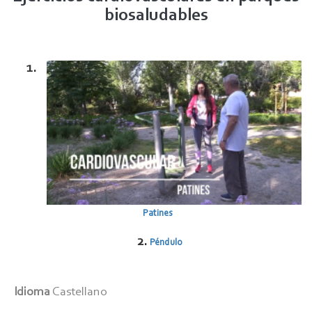
biosaludables
1.
Patines
2.
Péndulo
Idioma
Castellano