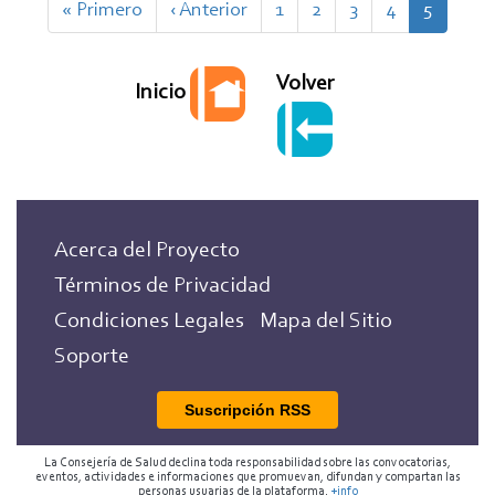
Primera
« Primero
Página
‹ Anterior
Page
1
Page
2
Page
3
Page
4
Página
5
página
anterior
actual
Volver
Inicio
Acerca del Proyecto
Términos de Privacidad
Condiciones Legales
Mapa del Sitio
Soporte
Suscripción RSS
La Consejería de Salud declina toda responsabilidad sobre las convocatorias,
eventos, actividades e informaciones que promuevan, difundan y compartan las
personas usuarias de la plataforma.
+info