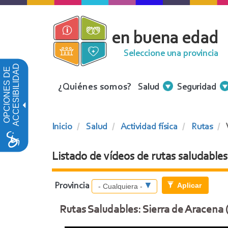
Pasar
al
en buena edad
contenido
principal
Seleccione una provincia
ACCESIBILIDAD
OPCIONES DE
Menu
¿Quiénes somos?
Salud
Seguridad
Contenidos
Inicio
Salud
Actividad física
Rutas
Listado de vídeos de rutas saludables
Aplicar
Provincia
Rutas Saludables: Sierra de Aracena 