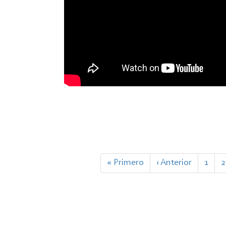
Paginación
Primera
« Primero
Página
‹ Anterior
Page
1
P
2
página
anterior