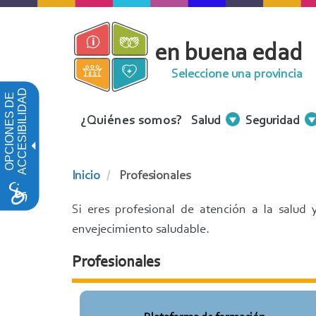
Pasar
al
en buena edad
contenido
principal
Seleccione una provincia
ACCESIBILIDAD
OPCIONES DE
Menu
¿Quiénes somos?
Salud
Seguridad
Contenidos
Inicio
Profesionales
Si eres profesional de atención a la salud
envejecimiento saludable.
Profesionales