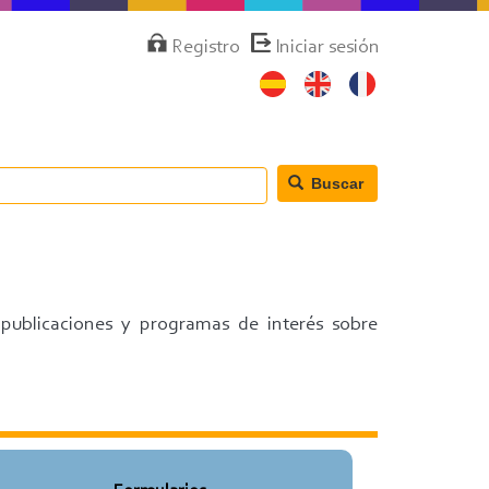
Menú
Registro
Iniciar sesión
de
cuenta
de
usuario
Buscar
 publicaciones y programas de interés sobre