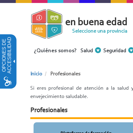
Pasar
al
en buena edad
contenido
principal
Seleccione una provincia
ACCESIBILIDAD
OPCIONES DE
Menu
¿Quiénes somos?
Salud
Seguridad
Contenidos
Inicio
Profesionales
Si eres profesional de atención a la salud
envejecimiento saludable.
Profesionales