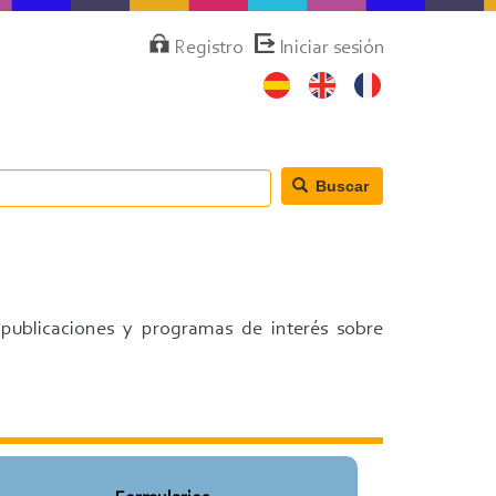
Menú
Registro
Iniciar sesión
de
cuenta
de
usuario
Buscar
 publicaciones y programas de interés sobre