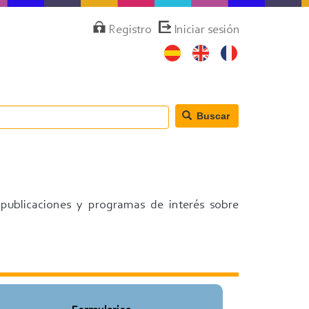
Menú
Registro
Iniciar sesión
de
cuenta
de
usuario
Buscar
 publicaciones y programas de interés sobre