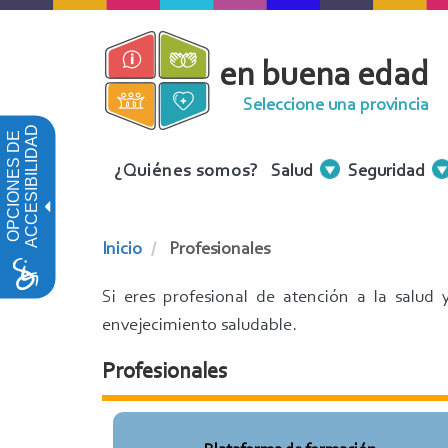
Pasar
al
en buena edad
contenido
principal
Seleccione una provincia
ACCESIBILIDAD
OPCIONES DE
Menu
¿Quiénes somos?
Salud
Seguridad
Contenidos
Inicio
Profesionales
Si eres profesional de atención a la salud
envejecimiento saludable.
Profesionales