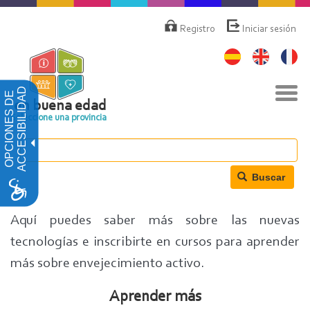
Pasar
Menú
de
al
Registro
Iniciar sesión
cuenta
contenido
de
principal
usuario
Nav
ACCESIBILIDAD
OPCIONES DE
togg
en buena edad
Seleccione una provincia
Buscar
Aquí puedes saber más sobre las nuevas
tecnologías e inscribirte en cursos para aprender
más sobre envejecimiento activo.
Aprender más