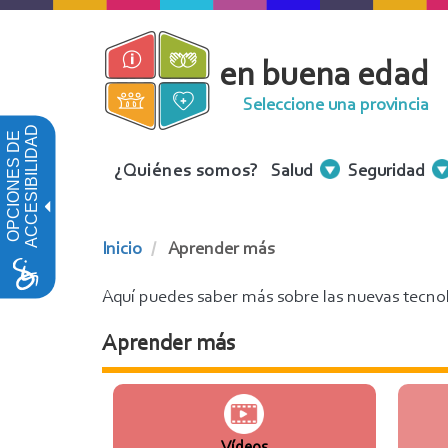
Pasar
al
en buena edad
contenido
principal
Seleccione una provincia
ACCESIBILIDAD
OPCIONES DE
Menu
¿Quiénes somos?
Salud
Seguridad
Contenidos
Inicio
Aprender más
Aquí puedes saber más sobre las nuevas tecnol
Aprender más
Vídeos