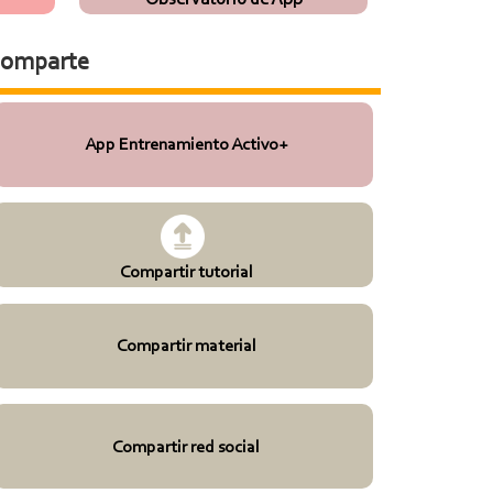
omparte
App Entrenamiento Activo+
Compartir tutorial
Compartir material
Compartir red social