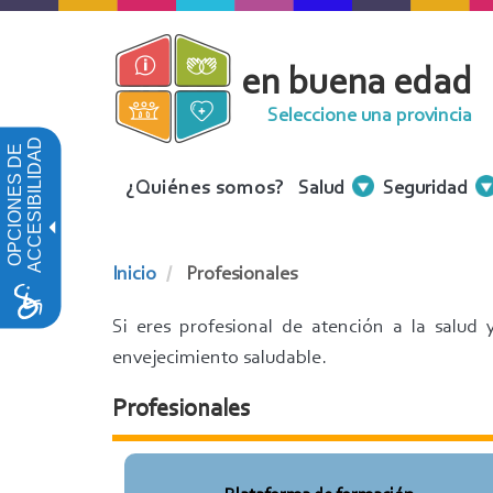
Pasar
al
en buena edad
contenido
principal
Seleccione una provincia
ACCESIBILIDAD
OPCIONES DE
Menu
¿Quiénes somos?
Salud
Seguridad
Contenidos
Inicio
Profesionales
Si eres profesional de atención a la salud
envejecimiento saludable.
Profesionales