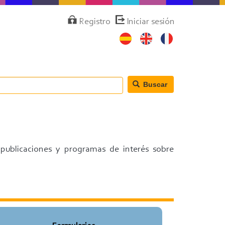
Menú
Registro
Iniciar sesión
de
cuenta
de
usuario
Buscar
 publicaciones y programas de interés sobre