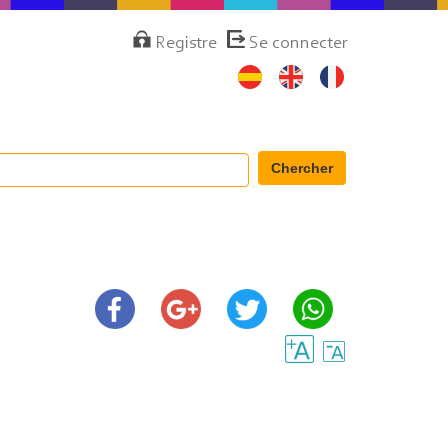
Menú
Registre
Se connecter
de
cuenta
de
usuario
Chercher