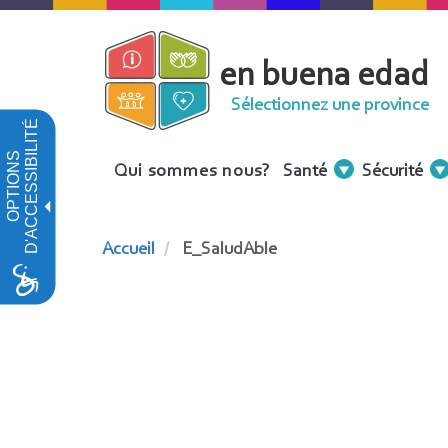
Aller
au
en buena edad
contenu
principal
Sélectionnez une province
D'ACCESSIBILITÉ
OPTIONS
Menu
Qui sommes nous?
Santé
Sécurité
Contenidos
Accueil
E_SaludAble