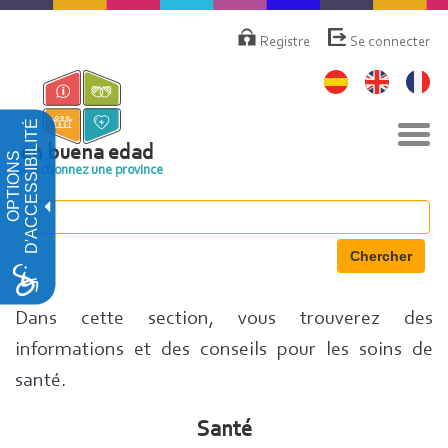
Aller
Menú
de
au
Registre
Se connecter
cuenta
contenu
de
principal
usuario
D'ACCESSIBILITÉ
Basc
la
en buena edad
OPTIONS
navi
Sélectionnez une province
Chercher
Dans cette section, vous trouverez des
informations et des conseils pour les soins de
santé.
Santé