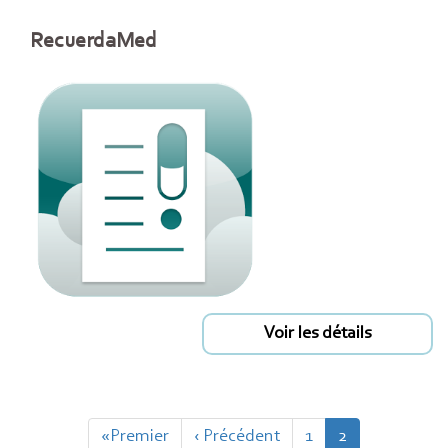
RecuerdaMed
Voir les détails
Pagination
Première
«Premier
Page
‹ Précédent
Page
1
Page
2