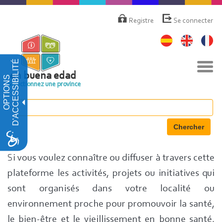
Aller
Menú
de
au
Registre
Se connecter
cuenta
contenu
de
principal
usuario
D'ACCESSIBILITÉ
Basc
la
en buena edad
OPTIONS
navi
Sélectionnez une province
Chercher
Si vous voulez connaître ou diffuser à travers cette
plateforme les activités, projets ou initiatives qui
sont organisés dans votre localité ou
environnement proche pour promouvoir la santé,
le bien-être et le vieillissement en bonne santé,