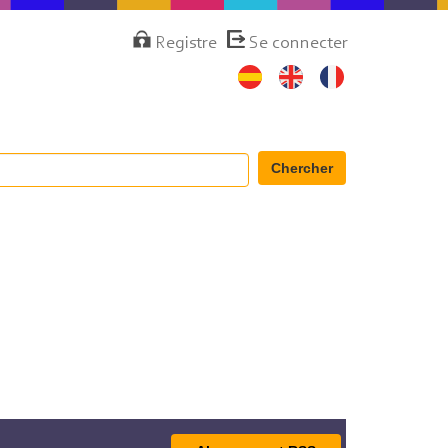
Menú
Registre
Se connecter
de
cuenta
de
usuario
Chercher