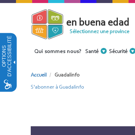
Aller
au
en buena edad
contenu
principal
Sélectionnez une province
D'ACCESSIBILITÉ
OPTIONS
Menu
Qui sommes nous?
Santé
Sécurité
Contenidos
Accueil
Guadalinfo
S'abonner à Guadalinfo