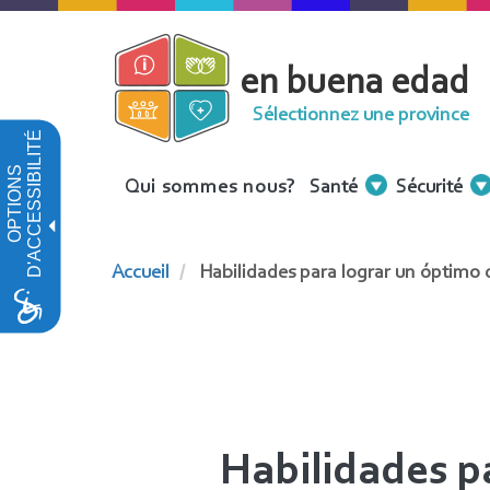
Aller
au
en buena edad
contenu
principal
Sélectionnez une province
D'ACCESSIBILITÉ
OPTIONS
Menu
Qui sommes nous?
Santé
Sécurité
Contenidos
Accueil
Habilidades para lograr un óptimo 
Habilidades p