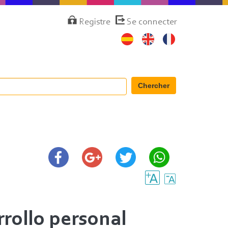
Menú
Registre
Se connecter
de
cuenta
de
usuario
Chercher
rollo personal