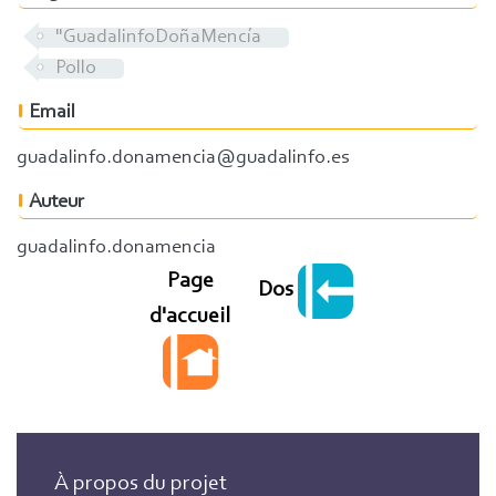
"GuadalinfoDoñaMencía
Pollo
Email
guadalinfo.donamencia@guadalinfo.es
Auteur
guadalinfo.donamencia
Page
Dos
d'accueil
À propos du projet