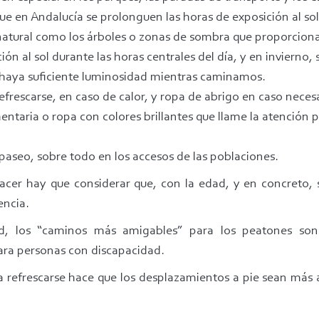
e en Andalucía se prolonguen las horas de exposición al sol.
atural como los árboles o zonas de sombra que proporcionan 
ión al sol durante las horas centrales del día, y en inviern
ue haya suficiente luminosidad mientras caminamos.
frescarse, en caso de calor, y ropa de abrigo en caso necesa
entaria o ropa con colores brillantes que llame la atención p
paseo, sobre todo en los accesos de las poblaciones.
hacer hay que considerar que, con la edad, y en concret
encia.
d, los “caminos más amigables” para los peatones son
para personas con discapacidad.
ra refrescarse hace que los desplazamientos a pie sean má