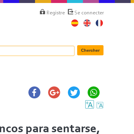
Menú
Registre
Se connecter
de
cuenta
de
usuario
Chercher
ncos para sentarse,