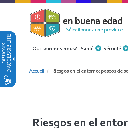
Aller
au
en buena edad
contenu
principal
Sélectionnez une province
D'ACCESSIBILITÉ
OPTIONS
Menu
Qui sommes nous?
Santé
Sécurité
Contenidos
Accueil
Riesgos en el entorno: paseos de s
Riesgos en el ento