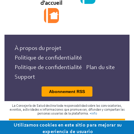
d'accueil
À propos du projet
Politique de confidentialité
Politique de confidentialité
Plan du site
Support
Abonnement RSS
La Consejería de Salud declina toda responsabilidad sobre las convocatorias,
eventos, actividades e informaciones que promuevan, difundan y compartan las
personas usuarias de la plataforma.
+info
Utilizamos cookies en este sitio para mejorar su
2018 Programa de Envejecimiento Saludable de la
experiencia de usuario