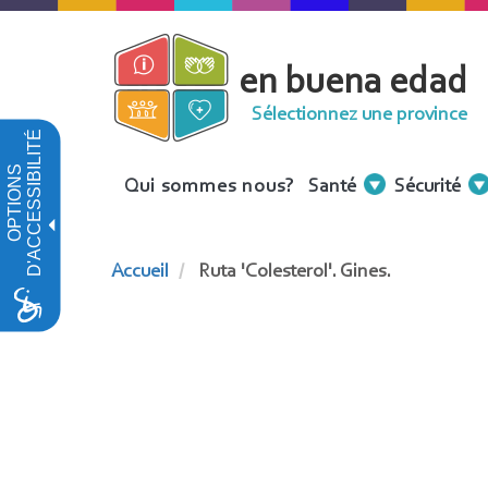
Aller
au
en buena edad
contenu
principal
Sélectionnez une province
D'ACCESSIBILITÉ
OPTIONS
Menu
Qui sommes nous?
Santé
Sécurité
Contenidos
Accueil
Ruta 'Colesterol'. Gines.