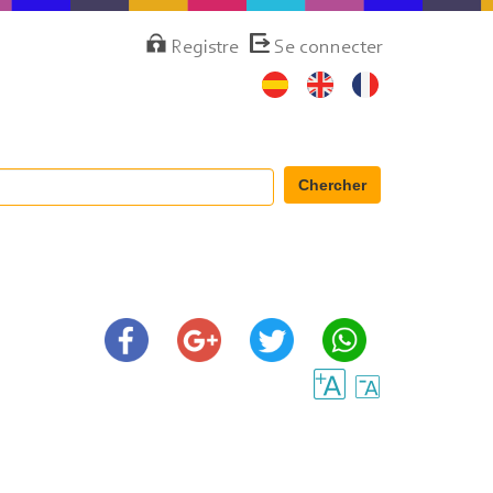
Menú
Registre
Se connecter
de
cuenta
de
usuario
Chercher