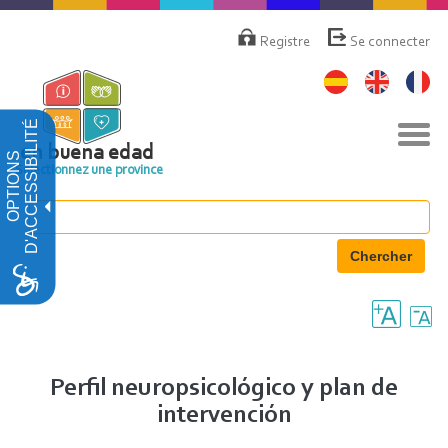
Aller
Menú
de
au
Registre
Se connecter
cuenta
contenu
de
principal
usuario
D'ACCESSIBILITÉ
Basc
la
en buena edad
OPTIONS
navi
Sélectionnez une province
Chercher
Perfil neuropsicológico y plan de
intervención