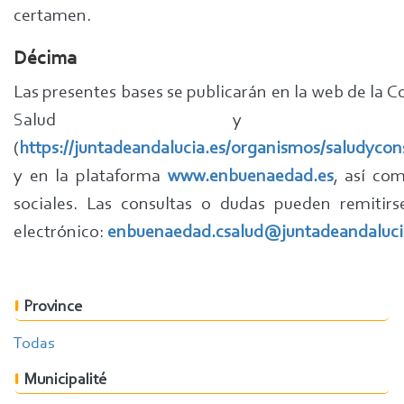
certamen.
Décima
Las presentes bases se publicarán en la web de la C
Salud y Cons
(
https://juntadeandalucia.es/organismos/saludyco
y en la plataforma
www.enbuenaedad.es
, así co
sociales. Las consultas o dudas pueden remitirs
electrónico:
enbuenaedad.csalud@juntadeandaluci
Province
Todas
Municipalité