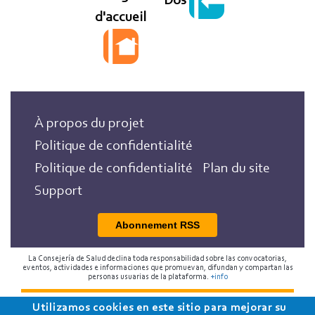
Dos
d'accueil
À propos du projet
Politique de confidentialité
Politique de confidentialité
Plan du site
Support
Abonnement RSS
La Consejería de Salud declina toda responsabilidad sobre las convocatorias,
eventos, actividades e informaciones que promuevan, difundan y compartan las
personas usuarias de la plataforma.
+info
Utilizamos cookies en este sitio para mejorar su
2018 Programa de Envejecimiento Saludable de la