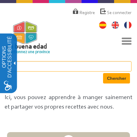
Aller
Menú
de
au
Registre
Se connecter
cuenta
contenu
de
principal
usuario
D'ACCESSIBILITÉ
Basc
la
en buena edad
OPTIONS
navi
Sélectionnez une province
Chercher
Ici, vous pouvez apprendre à manger sainement
et partager vos propres recettes avec nous.