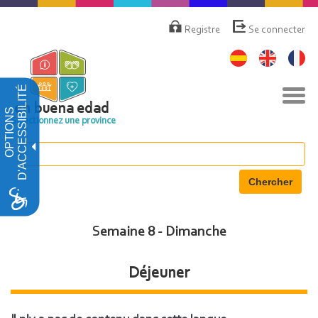
Aller
Menú
de
au
Registre
Se connecter
cuenta
contenu
de
principal
usuario
D'ACCESSIBILITÉ
Basc
la
en buena edad
OPTIONS
navi
Sélectionnez une province
Chercher
Semaine 8 - Dimanche
Déjeuner