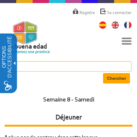
Aller
Menú
de
au
Registre
Se connecter
cuenta
contenu
de
principal
usuario
D'ACCESSIBILITÉ
Basc
la
en buena edad
OPTIONS
navi
Sélectionnez une province
Chercher
Semaine 8 - Samedi
Déjeuner