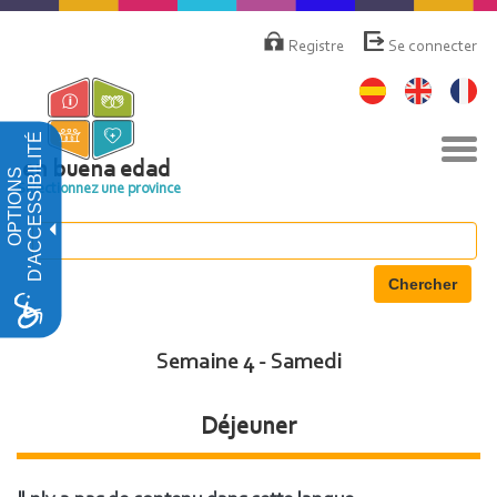
Aller
Menú
de
au
Registre
Se connecter
cuenta
contenu
de
principal
usuario
D'ACCESSIBILITÉ
Basc
la
en buena edad
OPTIONS
navi
Sélectionnez une province
Chercher
Semaine 4 - Samedi
Déjeuner