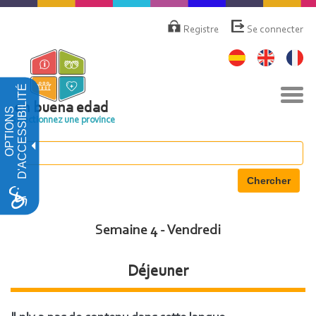
Aller
Menú
de
au
Registre
Se connecter
cuenta
contenu
de
principal
usuario
D'ACCESSIBILITÉ
Basc
la
en buena edad
OPTIONS
navi
Sélectionnez une province
Chercher
Semaine 4 - Vendredi
Déjeuner