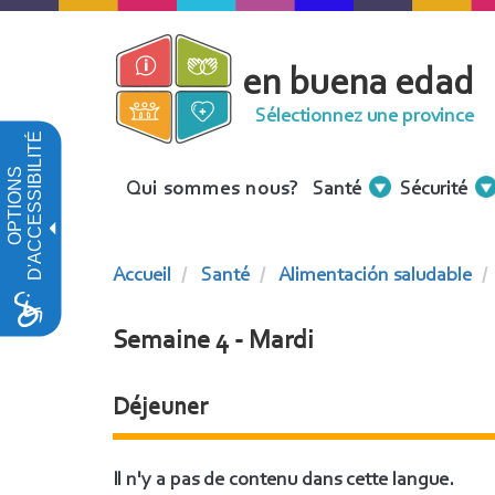
Aller
au
en buena edad
contenu
principal
Sélectionnez une province
D'ACCESSIBILITÉ
OPTIONS
Menu
Qui sommes nous?
Santé
Sécurité
Contenidos
Accueil
Santé
Alimentación saludable
Semaine 4 - Mardi
Déjeuner
Il n'y a pas de contenu dans cette langue.