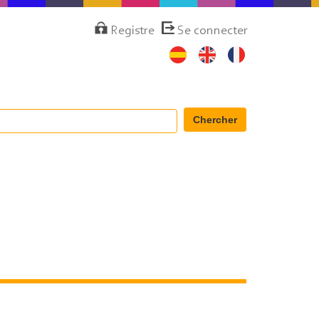
Menú
Registre
Se connecter
de
cuenta
de
usuario
Chercher