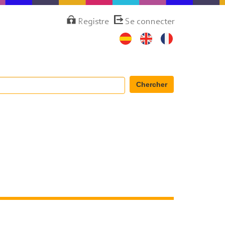
Menú
Registre
Se connecter
de
cuenta
de
usuario
Chercher