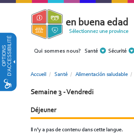
Aller
au
en buena edad
contenu
principal
Sélectionnez une province
D'ACCESSIBILITÉ
OPTIONS
Menu
Qui sommes nous?
Santé
Sécurité
Contenidos
Accueil
Santé
Alimentación saludable
Semaine 3 - Vendredi
Déjeuner
Il n'y a pas de contenu dans cette langue.